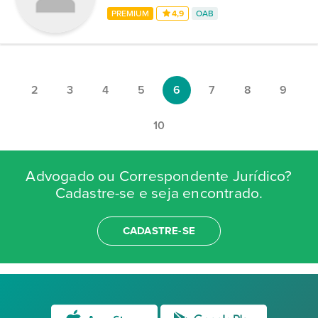
PREMIUM
4,9
OAB
2
3
4
5
6
7
8
9
10
Advogado ou Correspondente Jurídico?
Cadastre-se e seja encontrado.
CADASTRE-SE