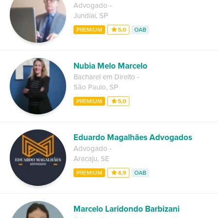
Advogado
-
Jundiaí
,
SP
PREMIUM
5,0
OAB
Nubia Melo Marcelo
Bacharel em Direito
-
São Paulo
,
SP
PREMIUM
5,0
Eduardo Magalhães Advogados
Advogado
-
Aracaju
,
SE
PREMIUM
4,9
OAB
Marcelo Laridondo Barbizani