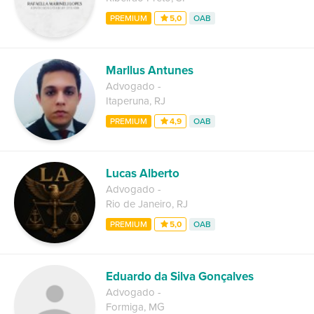
PREMIUM
5,0
OAB
Marllus Antunes
Advogado
-
Itaperuna
,
RJ
PREMIUM
4,9
OAB
Lucas Alberto
Advogado
-
Rio de Janeiro
,
RJ
PREMIUM
5,0
OAB
Eduardo da Silva Gonçalves
Advogado
-
Formiga
,
MG