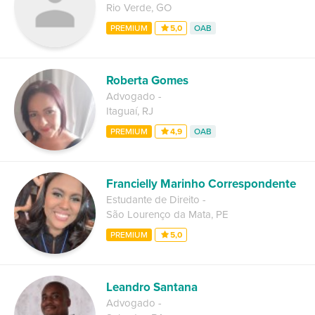
Rio Verde
,
GO
PREMIUM
5,0
OAB
Roberta Gomes
Advogado
-
Itaguaí
,
RJ
PREMIUM
4,9
OAB
Francielly Marinho Correspondente
Estudante de Direito
-
São Lourenço da Mata
,
PE
PREMIUM
5,0
Leandro Santana
Advogado
-