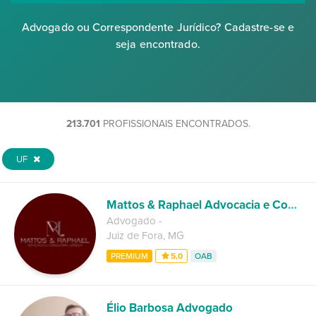
Advogado ou Correspondente Jurídico? Cadastre-se e
seja encontrado.
213.701
PROFISSIONAIS ENCONTRADOS.
UF
Mattos & Raphael Advocacia e Consultoria Jurídica
Advogado
-
Juiz de Fora
,
MG
PREMIUM
5,0
OAB
Élio Barbosa Advogado