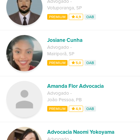
Advogado
-
Votuporanga
,
SP
PREMIUM
4,9
OAB
Josiane Cunha
Advogado
-
Mairiporã
,
SP
PREMIUM
5,0
OAB
Amanda Flor Advocacia
Advogado
-
João Pessoa
,
PB
PREMIUM
4,9
OAB
Advocacia Naomi Yokoyama
Advogado
-