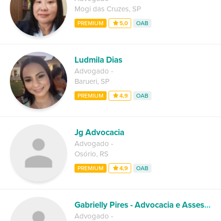
Mogi das Cruzes
,
SP
PREMIUM
5,0
OAB
Ludmila Dias
Advogado
-
Barueri
,
SP
PREMIUM
4,9
OAB
Jg Advocacia
Advogado
-
Osório
,
RS
PREMIUM
4,9
OAB
Gabrielly Pires - Advocacia e Assessoria Jurídica
Advogado
-