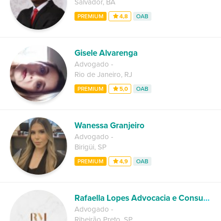
Salvador
,
BA
PREMIUM
4,8
OAB
Gisele Alvarenga
Advogado
-
Rio de Janeiro
,
RJ
PREMIUM
5,0
OAB
Wanessa Granjeiro
Advogado
-
Birigüi
,
SP
PREMIUM
4,9
OAB
Rafaella Lopes Advocacia e Consultoria Jurídica
Advogado
-
Ribeirão Preto
,
SP