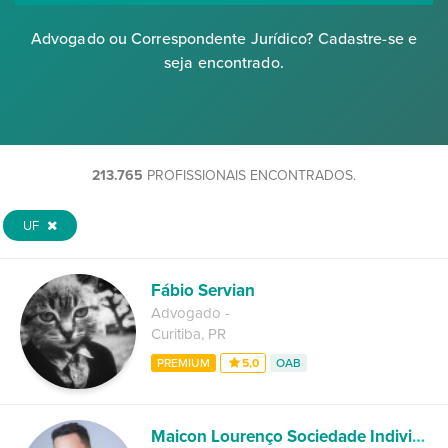
Advogado ou Correspondente Jurídico? Cadastre-se e
seja encontrado.
213.765
PROFISSIONAIS ENCONTRADOS.
UF
Fábio Servian
Advogado
-
Curitiba
,
PR
PREMIUM
5,0
OAB
Maicon Lourenço Sociedade Individual de Advocacia