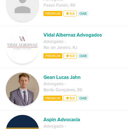
Passo Fundo
,
RS
PREMIUM
5,0
OAB
Vidal Albernaz Advogados
Advogado
-
Rio de Janeiro
,
RJ
PREMIUM
5,0
OAB
Gean Lucas Jahn
Advogado
-
Bento Gonçalves
,
RS
PREMIUM
5,0
OAB
Aspin Advocacia
Advogado
-