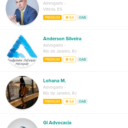
Advogado
-
Vitória
,
ES
PREMIUM
5,0
OAB
Anderson Silveira
Advogado
-
Rio de Janeiro
,
RJ
PREMIUM
5,0
OAB
Lohana M.
Advogado
-
Rio de Janeiro
,
RJ
PREMIUM
4,9
OAB
Gl Advocacia