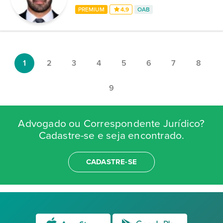
PREMIUM
4,9
OAB
1
2
3
4
5
6
7
8
9
Advogado ou Correspondente Jurídico?
Cadastre-se e seja encontrado.
CADASTRE-SE