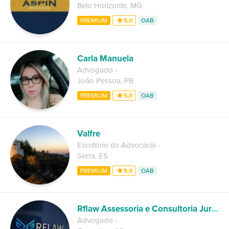
Belo Horizonte
,
MG
PREMIUM
5,0
OAB
Carla Manuela
Advogado
-
João Pessoa
,
PB
PREMIUM
5,0
OAB
Valfre
Escritório de Advocacia
-
Serra
,
ES
PREMIUM
5,0
OAB
Rflaw Assessoria e Consultoria Juridica
Advogado
-