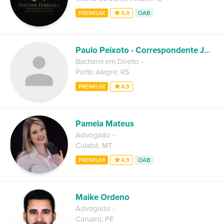
PREMIUM
5,0
OAB
Paulo Peixoto - Correspondente Jurídico Porto Alegre
Bacharel em Direito
-
Porto Alegre
,
RS
PREMIUM
4,9
Pamela Mateus
Advogado
-
Cuiabá
,
MT
PREMIUM
4,9
OAB
Maike Ordeno
Advogado
-
Caruaru
,
PE