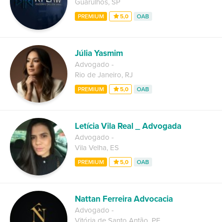
Guarulhos
,
SP
PREMIUM
5,0
OAB
Júlia Yasmim
Advogado
-
Rio de Janeiro
,
RJ
PREMIUM
5,0
OAB
Letícia Vila Real _ Advogada
Advogado
-
Vila Velha
,
ES
PREMIUM
5,0
OAB
Nattan Ferreira Advocacia
Advogado
-
Vitória de Santo Antão
,
PE