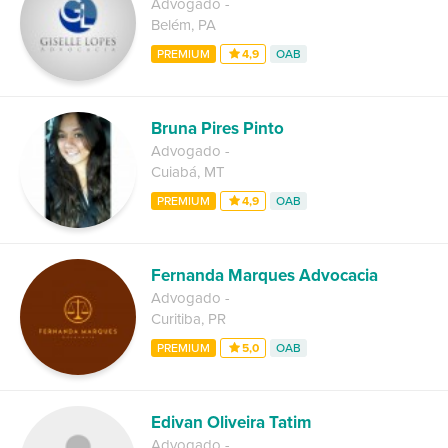
Advogado
-
Belém
,
PA
PREMIUM
4,9
OAB
Bruna Pires Pinto
Advogado
-
Cuiabá
,
MT
PREMIUM
4,9
OAB
Fernanda Marques Advocacia
Advogado
-
Curitiba
,
PR
PREMIUM
5,0
OAB
Edivan Oliveira Tatim
Advogado
-