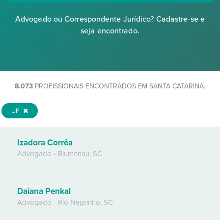
Advogado ou Correspondente Jurídico? Cadastre-se e
seja encontrado.
8.073
PROFISSIONAIS ENCONTRADOS EM SANTA CATARINA.
UF
Izadora Corrêa
Advogado
-
Blumenau
,
SC
Daiana Penkal
Advogado
-
Rio Negrinho
,
SC