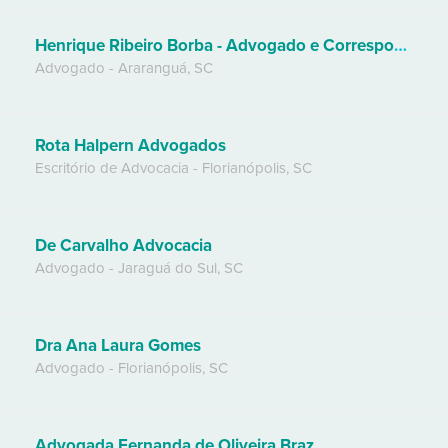
Henrique Ribeiro Borba - Advogado e Correspondente Jurídico
Advogado
-
Araranguá
,
SC
Rota Halpern Advogados
Escritório de Advocacia
-
Florianópolis
,
SC
De Carvalho Advocacia
Advogado
-
Jaraguá do Sul
,
SC
Dra Ana Laura Gomes
Advogado
-
Florianópolis
,
SC
Advogada Fernanda de Oliveira Braz