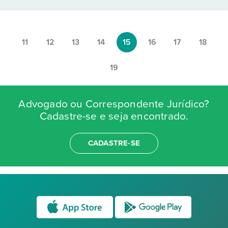
11
12
13
14
15
16
17
18
19
Advogado ou Correspondente Jurídico?
Cadastre-se e seja encontrado.
CADASTRE-SE