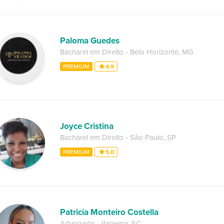
Paloma Guedes
Bacharel em Direito
-
Belo Horizonte
,
MG
PREMIUM
4,9
Joyce Cristina
Bacharel em Direito
-
São Paulo
,
SP
PREMIUM
5,0
Patricia Monteiro Costella
Advogado
-
Itapema
,
SC