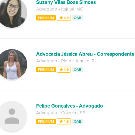
Suzany Vilas Boas Simoes
Advogado
-
Itajubá
,
MG
PREMIUM
4,9
OAB
Advocacia Jéssica Abreu - Correspondente
Advogado
-
Rio de Janeiro
,
RJ
PREMIUM
4,9
OAB
Felipe Gonçalves - Advogado
Advogado
-
Cruzeiro
,
SP
PREMIUM
4,9
OAB