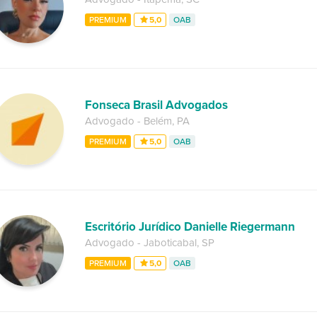
PREMIUM
5,0
OAB
Fonseca Brasil Advogados
Advogado
-
Belém
,
PA
PREMIUM
5,0
OAB
Escritório Jurídico Danielle Riegermann
Advogado
-
Jaboticabal
,
SP
PREMIUM
5,0
OAB