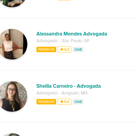
Alessandra Mendes Advogada
Advogado
-
São Paulo
,
SP
PREMIUM
5,0
OAB
Sheilla Carneiro - Advogada
Advogado
-
Araguari
,
MG
PREMIUM
5,0
OAB