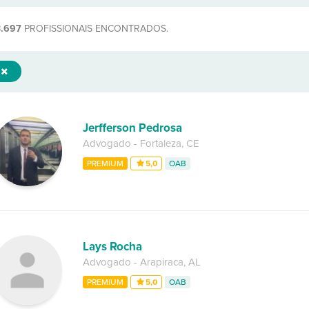
3.697
PROFISSIONAIS ENCONTRADOS.
Jerfferson Pedrosa
Advogado
-
Fortaleza
,
CE
PREMIUM
5,0
OAB
Lays Rocha
Advogado
-
Arapiraca
,
AL
PREMIUM
5,0
OAB