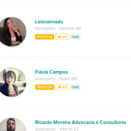
Laísnaireadv
Advogado
-
Itabuna
,
BA
PREMIUM
4,9
OAB
Flávia Campos
Advogado
-
Natal
,
RN
PREMIUM
4,9
OAB
Ricardo Moreira Advocacia e Consultoria
Advogado
-
Vitória
,
ES