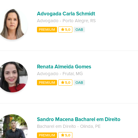
Advogada Carla Schmidt
Advogado
-
Porto Alegre
,
RS
PREMIUM
5,0
OAB
Renata Almeida Gomes
Advogado
-
Frutal
,
MG
PREMIUM
5,0
OAB
Sandro Macena Bacharel em Direito
Bacharel em Direito
-
Olinda
,
PE
PREMIUM
5,0