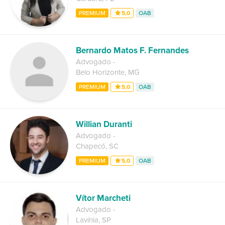
PREMIUM
5,0
OAB
Bernardo Matos F. Fernandes
Advogado
-
Belo Horizonte
,
MG
PREMIUM
5,0
OAB
Willian Duranti
Advogado
-
Chapecó
,
SC
PREMIUM
5,0
OAB
Vítor Marcheti
Advogado
-
Lavínia
,
SP