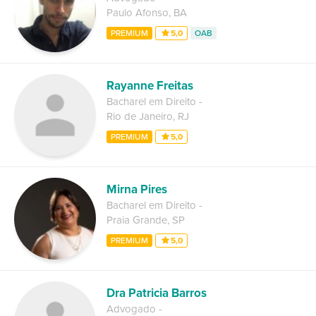
Paulo Afonso
,
BA
PREMIUM
5,0
OAB
Rayanne Freitas
Bacharel em Direito
-
Rio de Janeiro
,
RJ
PREMIUM
5,0
Mirna Pires
Bacharel em Direito
-
Praia Grande
,
SP
PREMIUM
5,0
Dra Patricia Barros
Advogado
-