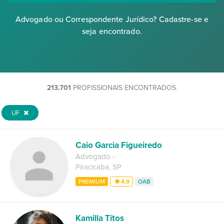
Advogado ou Correspondente Jurídico? Cadastre-se e
seja encontrado.
213.701
PROFISSIONAIS ENCONTRADOS.
UF
Caio Garcia Figueiredo
Advogado
-
Piracicaba
,
SP
PREMIUM
4,9
OAB
Kamilla Titos