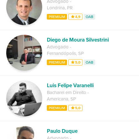
Advogado
-
Londrina
,
PR
PREMIUM
4,9
OAB
Diego de Moura Silvestrini
Advogado
-
Fernandópolis
,
SP
PREMIUM
5,0
OAB
Luis Felipe Varanelli
Bacharel em Direito
-
Americana
,
SP
PREMIUM
5,0
Paulo Duque
Advogado
-