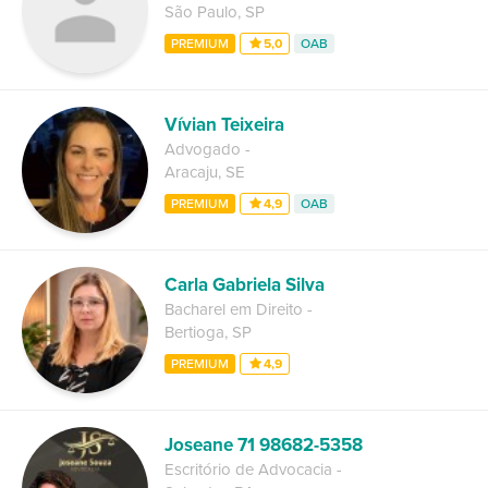
São Paulo
,
SP
PREMIUM
5,0
OAB
Vívian Teixeira
Advogado
-
Aracaju
,
SE
PREMIUM
4,9
OAB
Carla Gabriela Silva
Bacharel em Direito
-
Bertioga
,
SP
PREMIUM
4,9
Joseane 71 98682-5358
Escritório de Advocacia
-