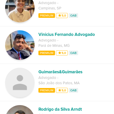
Advogado
-
Campinas
,
SP
PREMIUM
5,0
OAB
Vinicius Fernando Advogado
Advogado
-
Pará de Minas
,
MG
PREMIUM
5,0
OAB
Guimarães&Guimarães
Advogado
-
São João dos Patos
,
MA
PREMIUM
5,0
OAB
Rodrigo da Silva Arndt