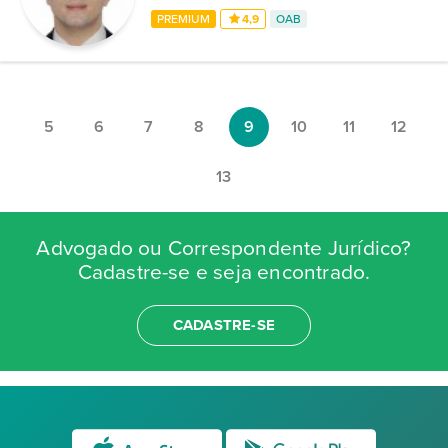
PREMIUM
4,9
OAB
5
6
7
8
9
10
11
12
13
Advogado ou Correspondente Jurídico?
Cadastre-se e seja encontrado.
CADASTRE-SE