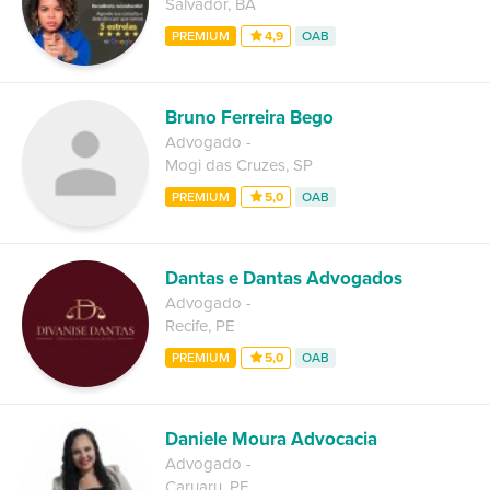
Salvador
,
BA
PREMIUM
4,9
OAB
Bruno Ferreira Bego
Advogado
-
Mogi das Cruzes
,
SP
PREMIUM
5,0
OAB
Dantas e Dantas Advogados
Advogado
-
Recife
,
PE
PREMIUM
5,0
OAB
Daniele Moura Advocacia
Advogado
-
Caruaru
,
PE