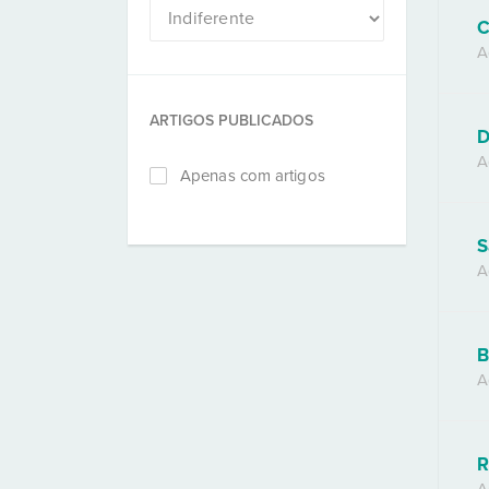
C
A
ARTIGOS PUBLICADOS
D
A
Apenas com artigos
S
A
B
A
R