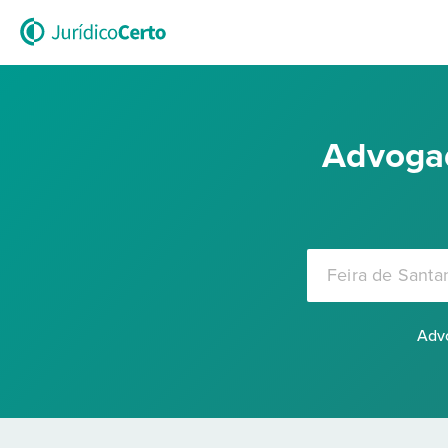
Advogad
Advo