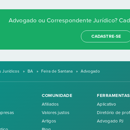
Advogado ou Correspondente Jurídico? Cada
CADASTRE-SE
 Jurídicos
»
BA
»
Feira de Santana
»
Advogado
COMUNIDADE
FERRAMENTAS
Afiliados
Aplicativo
mpresas
Valores justos
Diretório de prof
Artigos
Advogado PJ
dico
Blog