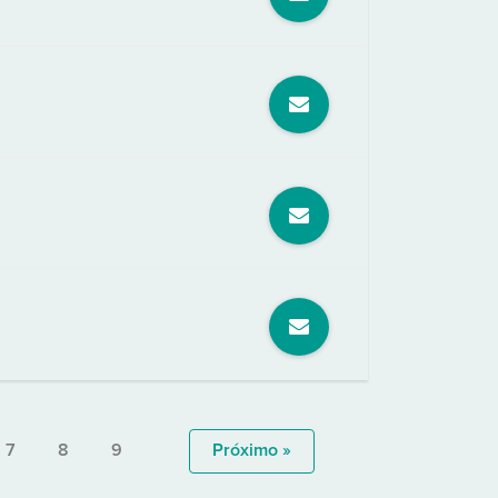
7
8
9
Próximo »