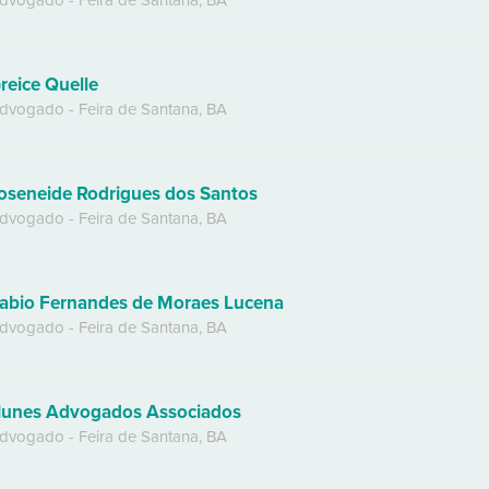
dvogado
-
Feira de Santana
,
BA
reice Quelle
dvogado
-
Feira de Santana
,
BA
oseneide Rodrigues dos Santos
dvogado
-
Feira de Santana
,
BA
abio Fernandes de Moraes Lucena
dvogado
-
Feira de Santana
,
BA
unes Advogados Associados
dvogado
-
Feira de Santana
,
BA