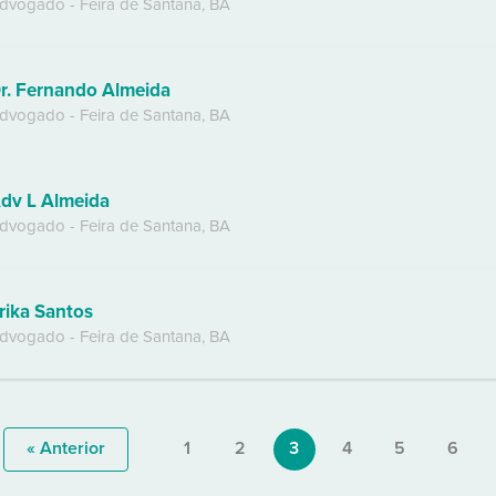
dvogado
-
Feira de Santana
,
BA
r. Fernando Almeida
dvogado
-
Feira de Santana
,
BA
dv L Almeida
dvogado
-
Feira de Santana
,
BA
rika Santos
dvogado
-
Feira de Santana
,
BA
« Anterior
1
2
3
4
5
6