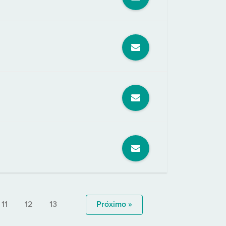
11
12
13
Próximo »