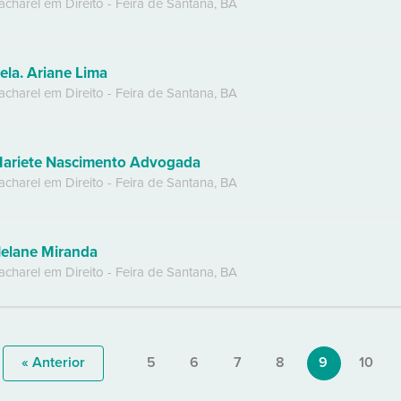
acharel em Direito
-
Feira de Santana
,
BA
ela. Ariane Lima
acharel em Direito
-
Feira de Santana
,
BA
ariete Nascimento Advogada
acharel em Direito
-
Feira de Santana
,
BA
elane Miranda
acharel em Direito
-
Feira de Santana
,
BA
« Anterior
5
6
7
8
9
10