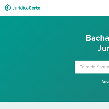
Bacha
Ju
Advo