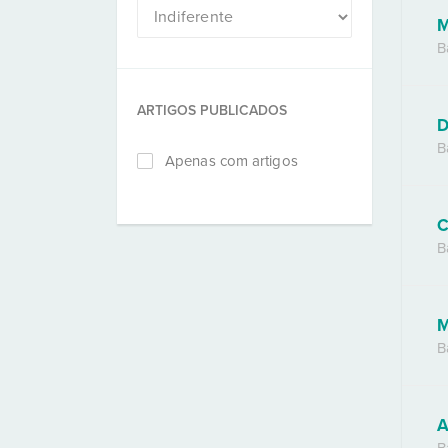
M
B
ARTIGOS PUBLICADOS
D
B
Apenas com artigos
C
B
M
B
A