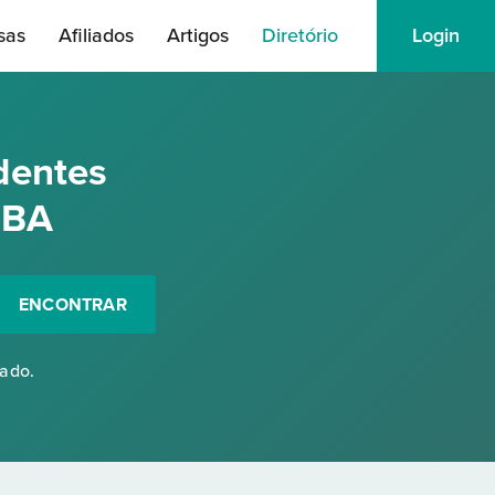
sas
Afiliados
Artigos
Diretório
Login
dentes
 BA
ENCONTRAR
rado.