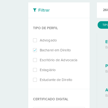
Filtrar
26
TIP
TIPO DE PERFIL
Advogado
E
B
Bacharel em Direito
Escritório de Advocacia
P
Estagiário
B
Estudante de Direito
A
B
CERTIFICADO DIGITAL