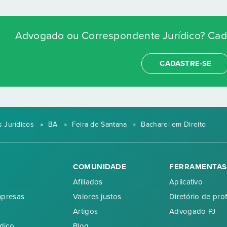
Advogado ou Correspondente Jurídico? Cada
CADASTRE-SE
 Jurídicos
»
BA
»
Feira de Santana
»
Bacharel em Direito
COMUNIDADE
FERRAMENTAS
Afiliados
Aplicativo
mpresas
Valores justos
Diretório de prof
Artigos
Advogado PJ
dico
Blog