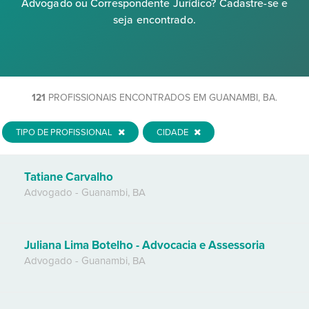
Advogado ou Correspondente Jurídico? Cadastre-se e
seja encontrado.
121
PROFISSIONAIS ENCONTRADOS EM GUANAMBI, BA.
TIPO DE PROFISSIONAL
CIDADE
Tatiane Carvalho
Advogado
-
Guanambi
,
BA
Juliana Lima Botelho - Advocacia e Assessoria
Advogado
-
Guanambi
,
BA