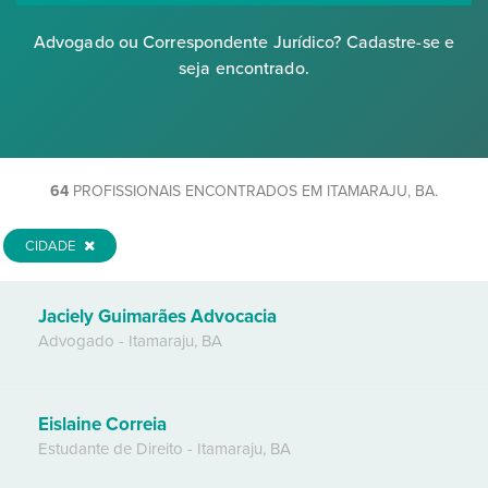
Advogado ou Correspondente Jurídico? Cadastre-se e
seja encontrado.
64
PROFISSIONAIS ENCONTRADOS EM ITAMARAJU, BA.
CIDADE
Jaciely Guimarães Advocacia
Advogado
-
Itamaraju
,
BA
Eislaine Correia
Estudante de Direito
-
Itamaraju
,
BA