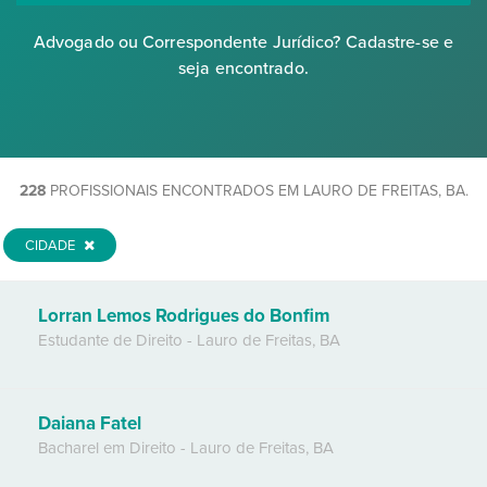
Advogado ou Correspondente Jurídico? Cadastre-se e
seja encontrado.
228
PROFISSIONAIS ENCONTRADOS EM LAURO DE FREITAS, BA.
CIDADE
Lorran Lemos Rodrigues do Bonfim
Estudante de Direito
-
Lauro de Freitas
,
BA
Daiana Fatel
Bacharel em Direito
-
Lauro de Freitas
,
BA