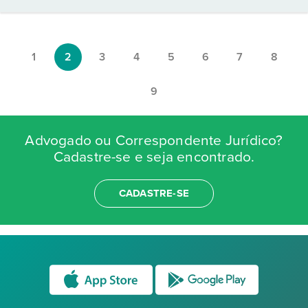
1
2
3
4
5
6
7
8
9
Advogado ou Correspondente Jurídico?
Cadastre-se e seja encontrado.
CADASTRE-SE