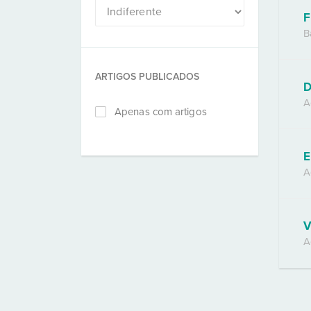
F
B
ARTIGOS PUBLICADOS
D
A
Apenas com artigos
E
A
V
A