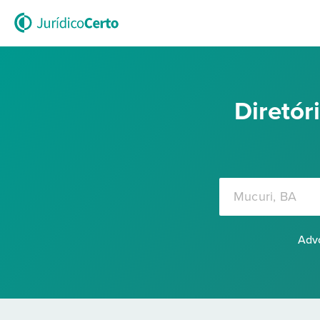
Diretó
Advo