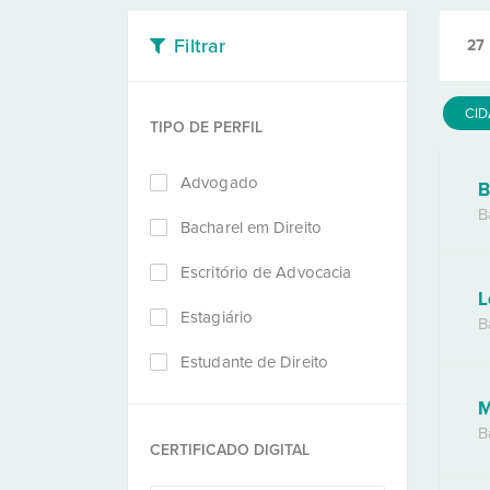
Filtrar
27
CI
TIPO DE PERFIL
Advogado
B
B
Bacharel em Direito
Escritório de Advocacia
L
Estagiário
B
Estudante de Direito
M
B
CERTIFICADO DIGITAL