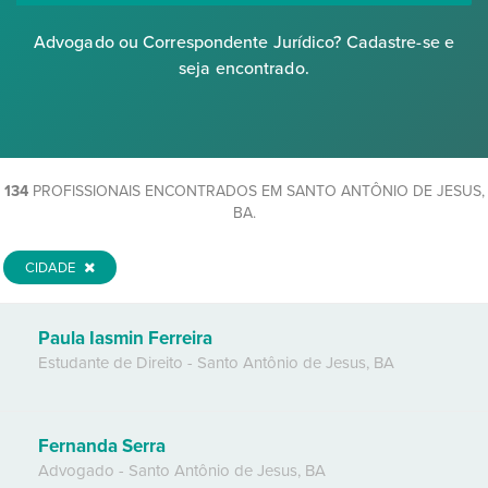
Advogado ou Correspondente Jurídico? Cadastre-se e
seja encontrado.
134
PROFISSIONAIS ENCONTRADOS EM SANTO ANTÔNIO DE JESUS,
BA.
CIDADE
Paula Iasmin Ferreira
Estudante de Direito
-
Santo Antônio de Jesus
,
BA
Fernanda Serra
Advogado
-
Santo Antônio de Jesus
,
BA