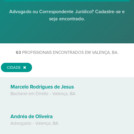
Advogado ou Correspondente Jurídico? Cadastre-se e
seja encontrado.
63
PROFISSIONAIS ENCONTRADOS EM VALENÇA, BA.
CIDADE
Marcelo Rodrigues de Jesus
Bacharel em Direito
-
Valença
,
BA
Andréa de Oliveira
Advogado
-
Valença
,
BA