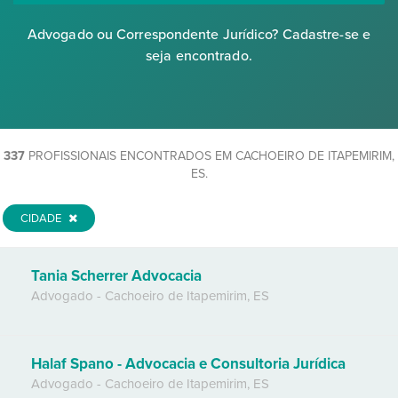
Advogado ou Correspondente Jurídico? Cadastre-se e
seja encontrado.
337
PROFISSIONAIS ENCONTRADOS EM CACHOEIRO DE ITAPEMIRIM,
ES.
CIDADE
Tania Scherrer Advocacia
Advogado
-
Cachoeiro de Itapemirim
,
ES
Halaf Spano - Advocacia e Consultoria Jurídica
Advogado
-
Cachoeiro de Itapemirim
,
ES