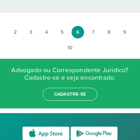
2
3
4
5
6
7
8
9
10
Advogado ou Correspondente Jurídico?
Cadastre-se e seja encontrado.
CADASTRE-SE