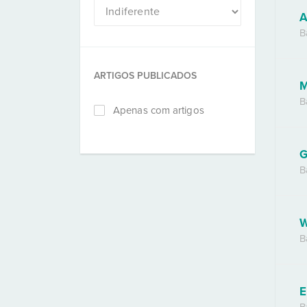
A
B
ARTIGOS PUBLICADOS
M
B
Apenas com artigos
G
B
W
B
E