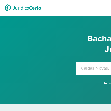
Bacha
J
Advo