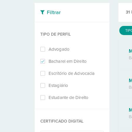
Filtrar
31
TIP
TIPO DE PERFIL
Advogado
M
B
Bacharel em Direito
Escritório de Advocacia
M
Estagiário
B
Estudante de Direito
M
B
CERTIFICADO DIGITAL