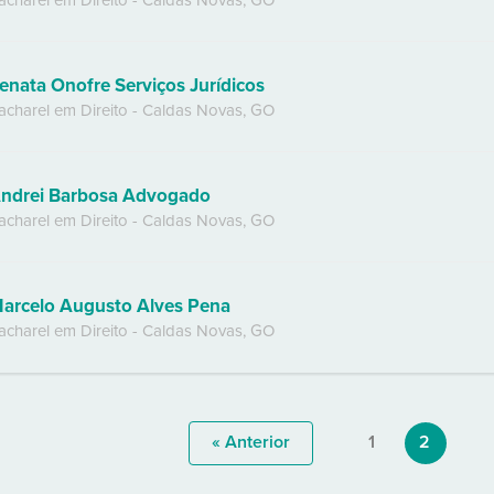
acharel em Direito
-
Caldas Novas
,
GO
enata Onofre Serviços Jurídicos
acharel em Direito
-
Caldas Novas
,
GO
ndrei Barbosa Advogado
acharel em Direito
-
Caldas Novas
,
GO
arcelo Augusto Alves Pena
acharel em Direito
-
Caldas Novas
,
GO
« Anterior
1
2