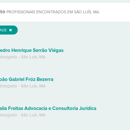
559
PROFISSIONAIS ENCONTRADOS EM SÃO LUÍS, MA.
DADE
edro Henrique Serrão Viégas
dvogado
-
São Luís
,
MA
oão Gabriel Fróz Bezerra
dvogado
-
São Luís
,
MA
aila Freitas Advocacia e Consultoria Jurídica
dvogado
-
São Luís
,
MA