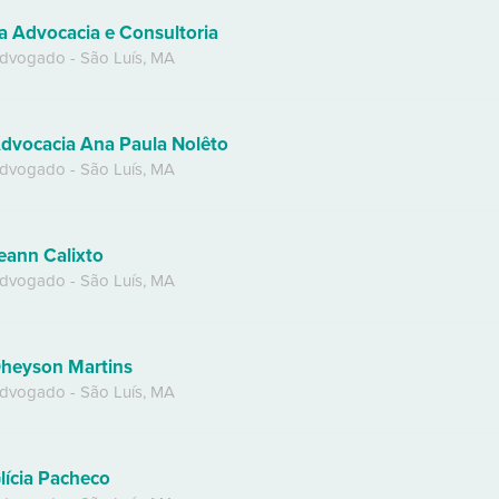
a Advocacia e Consultoria
dvogado
-
São Luís
,
MA
dvocacia Ana Paula Nolêto
dvogado
-
São Luís
,
MA
eann Calixto
dvogado
-
São Luís
,
MA
heyson Martins
dvogado
-
São Luís
,
MA
lícia Pacheco