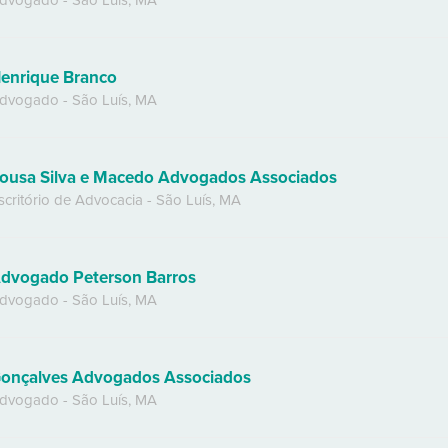
dvogado
-
São Luís
,
MA
enrique Branco
dvogado
-
São Luís
,
MA
ousa Silva e Macedo Advogados Associados
scritório de Advocacia
-
São Luís
,
MA
dvogado Peterson Barros
dvogado
-
São Luís
,
MA
onçalves Advogados Associados
dvogado
-
São Luís
,
MA