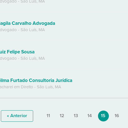
dvogado
-
São Luís
,
MA
agila Carvalho Advogada
dvogado
-
São Luís
,
MA
uiz Felipe Sousa
dvogado
-
São Luís
,
MA
ilma Furtado Consultoria Jurídica
acharel em Direito
-
São Luís
,
MA
« Anterior
11
12
13
14
15
16