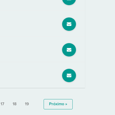
17
18
19
Próximo »