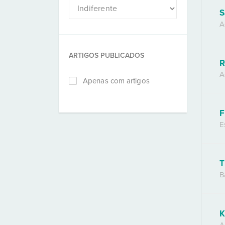
S
A
ARTIGOS PUBLICADOS
R
A
Apenas com artigos
F
E
T
B
K