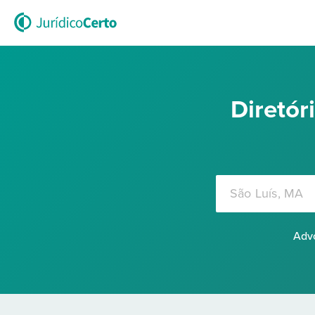
Diretó
Advo