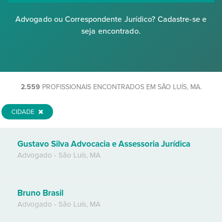
Advogado ou Correspondente Jurídico? Cadastre-se e
seja encontrado.
2.559
PROFISSIONAIS ENCONTRADOS EM SÃO LUÍS, MA.
CIDADE
Gustavo Silva Advocacia e Assessoria Jurídica
Advogado
-
São Luís
,
MA
Bruno Brasil
Advogado
-
São Luís
,
MA