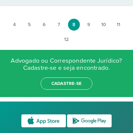
4
5
6
7
8
9
10
11
12
Advogado ou Correspondente Jurídico?
Cadastre-se e seja encontrado.
CADASTRE-SE