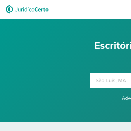
Escritó
Advo