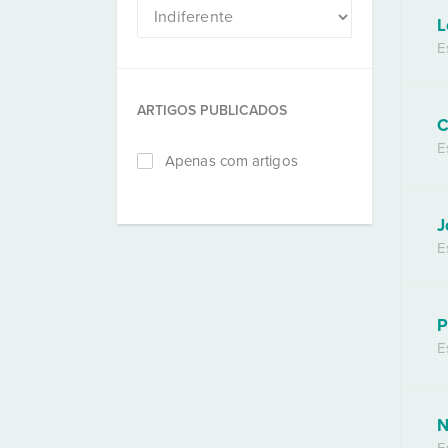
L
E
ARTIGOS PUBLICADOS
C
E
Apenas com artigos
J
E
P
E
N