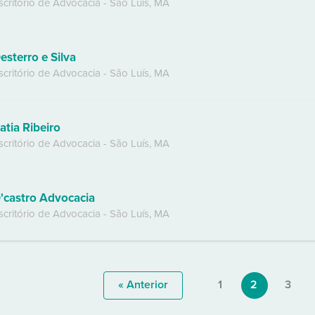
scritório de Advocacia
-
São Luís
,
MA
esterro e Silva
scritório de Advocacia
-
São Luís
,
MA
atia Ribeiro
scritório de Advocacia
-
São Luís
,
MA
'castro Advocacia
scritório de Advocacia
-
São Luís
,
MA
« Anterior
1
2
3