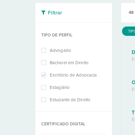
Filtrar
48
TIP
TIPO DE PERFIL
Advogado
D
E
Bacharel em Direito
Escritório de Advocacia
O
Estagiário
E
Estudante de Direito
T
E
CERTIFICADO DIGITAL