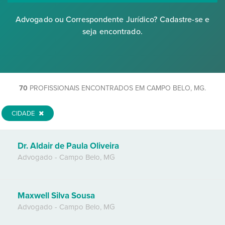
Advogado ou Correspondente Jurídico? Cadastre-se e
seja encontrado.
70
PROFISSIONAIS ENCONTRADOS EM CAMPO BELO, MG.
CIDADE
Dr. Aldair de Paula Oliveira
Advogado
-
Campo Belo
,
MG
Maxwell Silva Sousa
Advogado
-
Campo Belo
,
MG