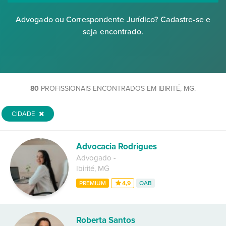
Advogado ou Correspondente Jurídico? Cadastre-se e
seja encontrado.
80
PROFISSIONAIS ENCONTRADOS EM IBIRITÉ, MG.
CIDADE
Advocacia Rodrigues
Advogado
-
Ibirité
,
MG
PREMIUM
4,9
OAB
Roberta Santos