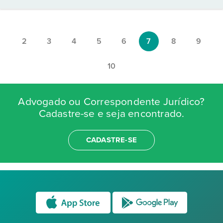
2
3
4
5
6
7
8
9
10
Advogado ou Correspondente Jurídico?
Cadastre-se e seja encontrado.
CADASTRE-SE