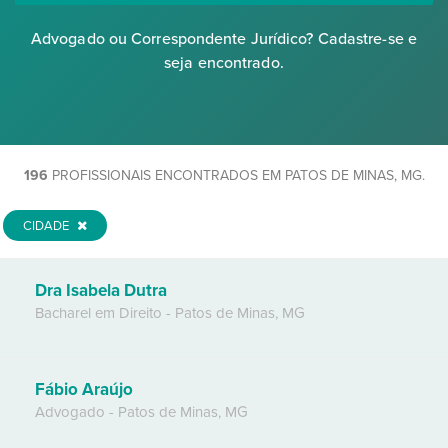
Advogado ou Correspondente Jurídico? Cadastre-se e
seja encontrado.
196
PROFISSIONAIS ENCONTRADOS EM PATOS DE MINAS, MG.
CIDADE
Dra Isabela Dutra
Bacharel em Direito
-
Patos de Minas
,
MG
Fábio Araújo
Advogado
-
Patos de Minas
,
MG