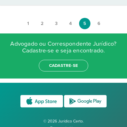
1
2
3
4
5
6
Advogado ou Correspondente Jurídico?
Cadastre-se e seja encontrado.
CADASTRE-SE
© 2026 Jurídico Certo.