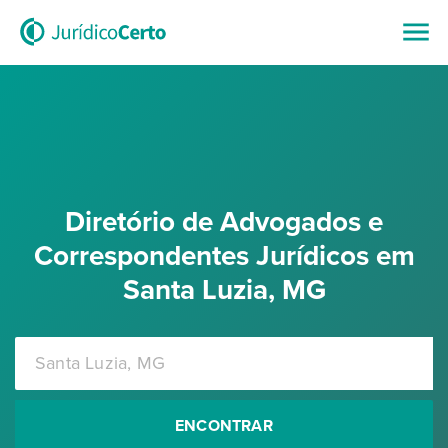
Diretório de Advogados e
Correspondentes Jurídicos em
Santa Luzia, MG
ENCONTRAR