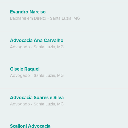
Evandro Narciso
Bacharel em Direito
-
Santa Luzia
,
MG
Advocacia Ana Carvalho
Advogado
-
Santa Luzia
,
MG
Gisele Raquel
Advogado
-
Santa Luzia
,
MG
Advocacia Soares e Silva
Advogado
-
Santa Luzia
,
MG
Scalioni Advocacia