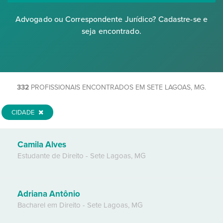
Advogado ou Correspondente Jurídico? Cadastre-se e
seja encontrado.
332
PROFISSIONAIS ENCONTRADOS EM SETE LAGOAS, MG.
CIDADE
Camila Alves
Estudante de Direito
-
Sete Lagoas
,
MG
Adriana Antônio
Bacharel em Direito
-
Sete Lagoas
,
MG