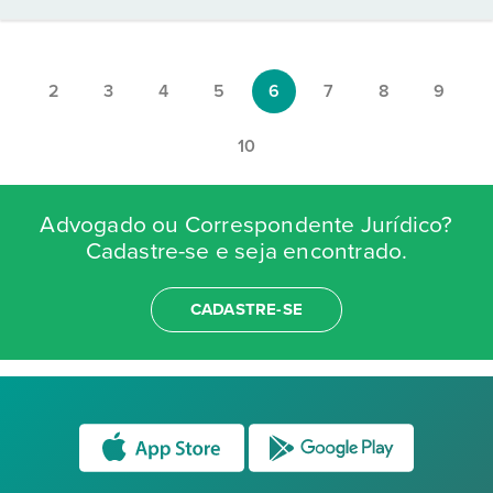
2
3
4
5
6
7
8
9
10
Advogado ou Correspondente Jurídico?
Cadastre-se e seja encontrado.
CADASTRE-SE