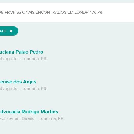
96
PROFISSIONAIS ENCONTRADOS EM LONDRINA, PR.
DADE
uciana Paiao Pedro
dvogado
-
Londrina
,
PR
enise dos Anjos
dvogado
-
Londrina
,
PR
dvocacia Rodrigo Martins
acharel em Direito
-
Londrina
,
PR