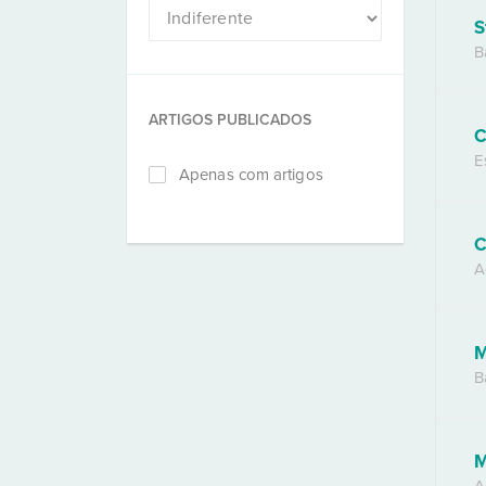
S
B
ARTIGOS PUBLICADOS
C
E
Apenas com artigos
C
A
M
B
M