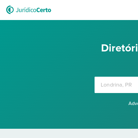
Diretó
Advo