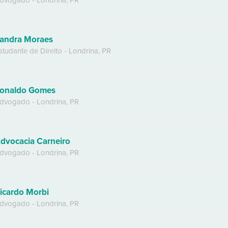
dvogado
-
Londrina
,
PR
andra Moraes
studante de Direito
-
Londrina
,
PR
onaldo Gomes
dvogado
-
Londrina
,
PR
dvocacia Carneiro
dvogado
-
Londrina
,
PR
icardo Morbi
dvogado
-
Londrina
,
PR