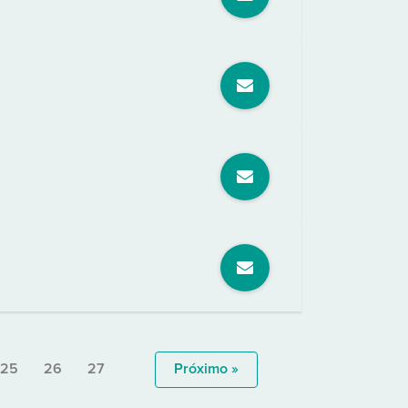
25
26
27
Próximo »