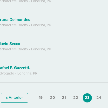
acharel em Direito
-
Londrina
,
PR
runa Delmondes
acharel em Direito
-
Londrina
,
PR
lávio Secco
acharel em Direito
-
Londrina
,
PR
afael F. Gazzetti.
dvogado
-
Londrina
,
PR
« Anterior
19
20
21
22
23
24