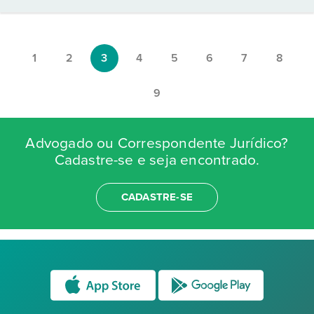
1
2
3
4
5
6
7
8
9
Advogado ou Correspondente Jurídico?
Cadastre-se e seja encontrado.
CADASTRE-SE