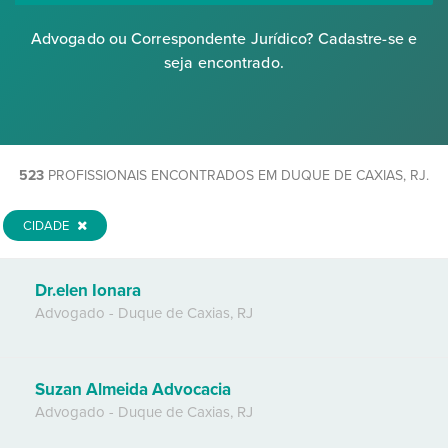
Advogado ou Correspondente Jurídico? Cadastre-se e
seja encontrado.
523
PROFISSIONAIS ENCONTRADOS EM DUQUE DE CAXIAS, RJ.
CIDADE
Dr.elen Ionara
Advogado
-
Duque de Caxias
,
RJ
Suzan Almeida Advocacia
Advogado
-
Duque de Caxias
,
RJ