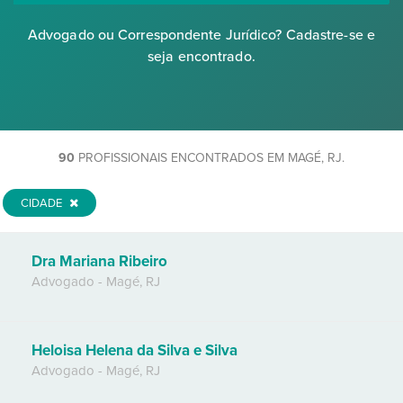
Advogado ou Correspondente Jurídico? Cadastre-se e
seja encontrado.
90
PROFISSIONAIS ENCONTRADOS EM MAGÉ, RJ.
CIDADE
Dra Mariana Ribeiro
Advogado
-
Magé
,
RJ
Heloisa Helena da Silva e Silva
Advogado
-
Magé
,
RJ