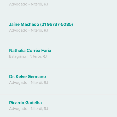
Advogado
-
Niterói
,
RJ
Jaíne Machado (21 96737-5085)
Advogado
-
Niterói
,
RJ
Nathalia Corrêa Faria
Estagiário
-
Niterói
,
RJ
Dr. Kelve Germano
Advogado
-
Niterói
,
RJ
Ricardo Gadelha
Advogado
-
Niterói
,
RJ