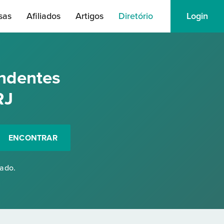
sas
Afiliados
Artigos
Diretório
Login
ndentes
RJ
ENCONTRAR
rado.