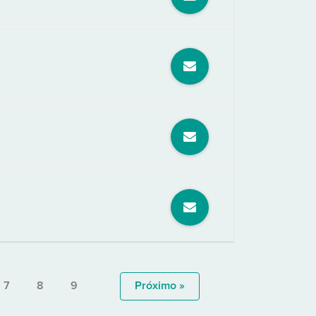
7
8
9
Próximo »