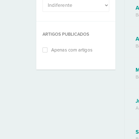
A
B
ARTIGOS PUBLICADOS
A
B
Apenas com artigos
M
B
J
A
S