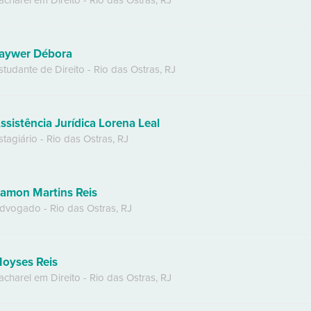
acharel em Direito
-
Rio das Ostras
,
RJ
aywer Débora
studante de Direito
-
Rio das Ostras
,
RJ
ssistência Jurídica Lorena Leal
stagiário
-
Rio das Ostras
,
RJ
amon Martins Reis
dvogado
-
Rio das Ostras
,
RJ
oyses Reis
acharel em Direito
-
Rio das Ostras
,
RJ