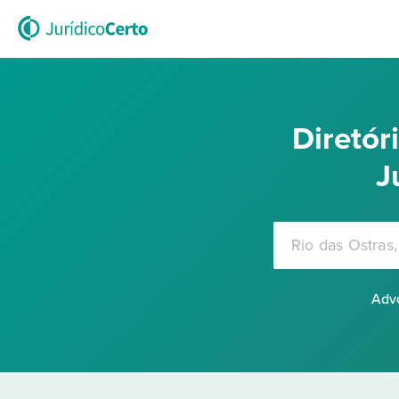
Diretó
J
Advo