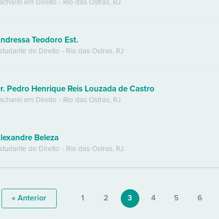
acharel em Direito
-
Rio das Ostras
,
RJ
ndressa Teodoro Est.
studante de Direito
-
Rio das Ostras
,
RJ
r. Pedro Henrique Reis Louzada de Castro
acharel em Direito
-
Rio das Ostras
,
RJ
lexandre Beleza
studante de Direito
-
Rio das Ostras
,
RJ
« Anterior
1
2
3
4
5
6