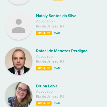
Nataly Santos da Silva
Advogado
-
Rio de Janeiro
,
RJ
PREMIUM
OAB
Rafael de Menezes Perdigao
Advogado
-
Rio de Janeiro
,
RJ
PREMIUM
OAB
Bruna Leiva
Advogado
-
Rio de Janeiro
,
RJ
PREMIUM
OAB