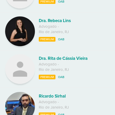
PREMIUM
OAB
Dra. Rebeca Lins
Advogado
-
Rio de Janeiro
,
RJ
PREMIUM
OAB
Dra. Rita de Cássia Vieira
Advogado
-
Rio de Janeiro
,
RJ
PREMIUM
OAB
Ricardo Sirhal
Advogado
-
Rio de Janeiro
,
RJ
PREMIUM
OAB