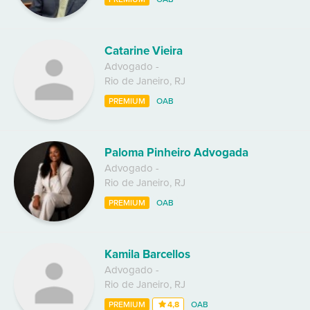
Catarine Vieira
Advogado
-
Rio de Janeiro
,
RJ
PREMIUM
OAB
Paloma Pinheiro Advogada
Advogado
-
Rio de Janeiro
,
RJ
PREMIUM
OAB
Kamila Barcellos
Advogado
-
Rio de Janeiro
,
RJ
PREMIUM
4,8
OAB