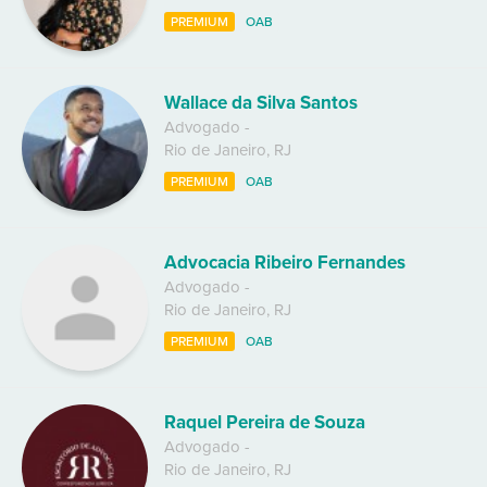
PREMIUM
OAB
Wallace da Silva Santos
Advogado
-
Rio de Janeiro
,
RJ
PREMIUM
OAB
Advocacia Ribeiro Fernandes
Advogado
-
Rio de Janeiro
,
RJ
PREMIUM
OAB
Raquel Pereira de Souza
Advogado
-
Rio de Janeiro
,
RJ