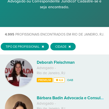
Advogado ou Correspondente Jurídico? Cadastre-se e
seja encontrado.
4.995
PROFISSIONAIS ENCONTRADOS EM RIO DE JANEIRO, RJ.
TIPO DE PROFISSIONAL
CIDADE
Deborah Fleischman
Advogado
-
Rio de Janeiro
,
RJ
PREMIUM
4,6
OAB
Bárbara Badin Advocacia e Consultoria Jurídica
Advogado
-
Rio de Janeiro
,
RJ