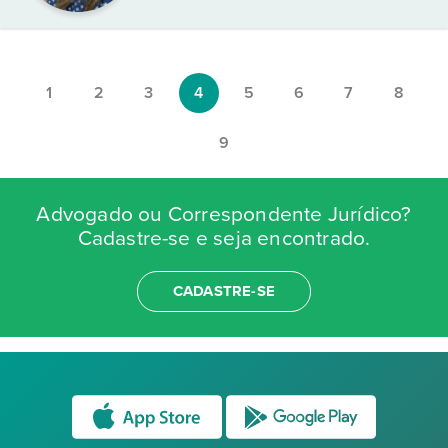
1
2
3
4
5
6
7
8
9
Advogado ou Correspondente Jurídico?
Cadastre-se e seja encontrado.
CADASTRE-SE