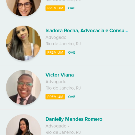
PREMIUM
OAB
Isadora Rocha, Advocacia e Consultoria Jurídica
Advogado
-
Rio de Janeiro
,
RJ
PREMIUM
OAB
Victor Viana
Advogado
-
Rio de Janeiro
,
RJ
PREMIUM
OAB
Danielly Mendes Romero
Advogado
-
Rio de Janeiro
,
RJ