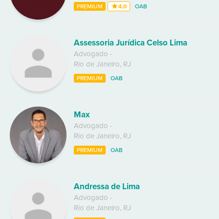
PREMIUM
4,0
OAB
Assessoria Jurídica Celso Lima
Advogado
-
Rio de Janeiro
,
RJ
PREMIUM
OAB
Max
Advogado
-
Rio de Janeiro
,
RJ
PREMIUM
OAB
Andressa de Lima
Advogado
-
Rio de Janeiro
,
RJ