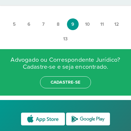
5
6
7
8
9
10
11
12
13
Advogado ou Correspondente Jurídico?
Cadastre-se e seja encontrado.
CADASTRE-SE