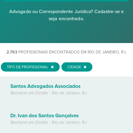
Advogado ou Correspondente Jurídico? Cadastre-se e
seja encontrado.
2.763
PROFISSIONAIS ENCONTRADOS EM RIO DE JANEIRO, RJ.
TIPO DE PROFISSIONAL
CIDADE
Santos Advogados Associados
Bacharel em Direito
-
Rio de Janeiro
,
RJ
Dr. Ivan dos Santos Gonçalves
Bacharel em Direito
-
Rio de Janeiro
,
RJ