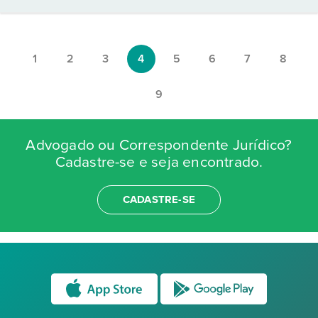
1
2
3
4
5
6
7
8
9
Advogado ou Correspondente Jurídico?
Cadastre-se e seja encontrado.
CADASTRE-SE