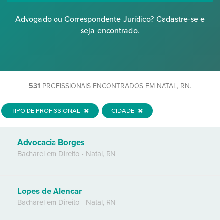
Advogado ou Correspondente Jurídico? Cadastre-se e
seja encontrado.
531
PROFISSIONAIS ENCONTRADOS EM NATAL, RN.
TIPO DE PROFISSIONAL
CIDADE
Advocacia Borges
Bacharel em Direito
-
Natal
,
RN
Lopes de Alencar
Bacharel em Direito
-
Natal
,
RN