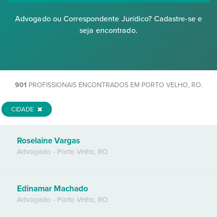
Advogado ou Correspondente Jurídico? Cadastre-se e
seja encontrado.
901
PROFISSIONAIS ENCONTRADOS EM PORTO VELHO, RO.
CIDADE
Roselaine Vargas
Advogado
-
Porto Velho
,
RO
Edinamar Machado
Advogado
-
Porto Velho
,
RO