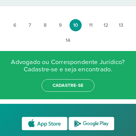
6
7
8
9
10
11
12
13
14
Advogado ou Correspondente Jurídico?
Cadastre-se e seja encontrado.
CADASTRE-SE