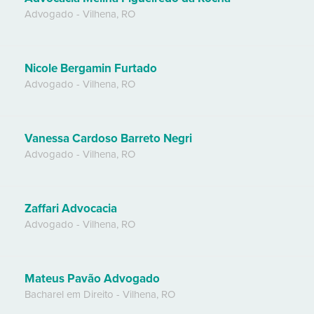
Advogado
-
Vilhena
,
RO
Nicole Bergamin Furtado
Advogado
-
Vilhena
,
RO
Vanessa Cardoso Barreto Negri
Advogado
-
Vilhena
,
RO
Zaffari Advocacia
Advogado
-
Vilhena
,
RO
Mateus Pavão Advogado
Bacharel em Direito
-
Vilhena
,
RO