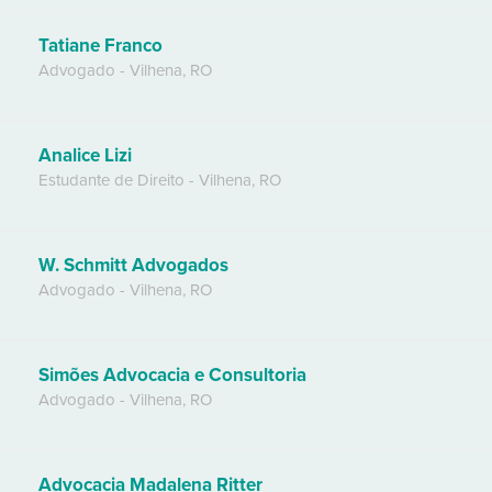
Tatiane Franco
Advogado
-
Vilhena
,
RO
Analice Lizi
Estudante de Direito
-
Vilhena
,
RO
W. Schmitt Advogados
Advogado
-
Vilhena
,
RO
Simões Advocacia e Consultoria
Advogado
-
Vilhena
,
RO
Advocacia Madalena Ritter