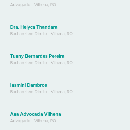
Advogado
-
Vilhena
,
RO
Dra. Helyca Thandara
Bacharel em Direito
-
Vilhena
,
RO
Tuany Bernardes Pereira
Bacharel em Direito
-
Vilhena
,
RO
Iasmini Dambros
Bacharel em Direito
-
Vilhena
,
RO
Aaa Advocacia Vilhena
Advogado
-
Vilhena
,
RO