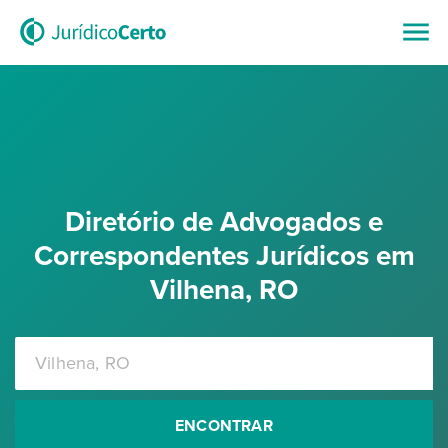
Diretório de Advogados e
Correspondentes Jurídicos em
Vilhena, RO
ENCONTRAR