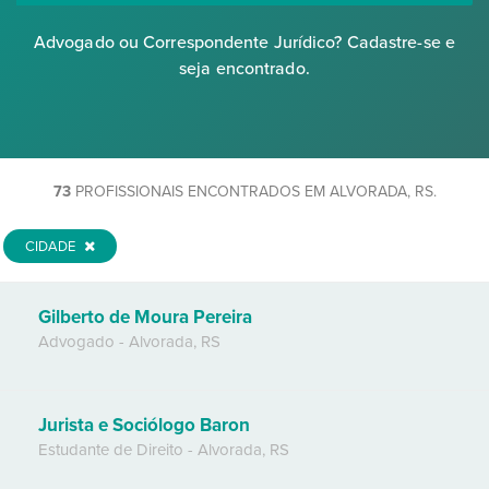
Advogado ou Correspondente Jurídico? Cadastre-se e
seja encontrado.
73
PROFISSIONAIS ENCONTRADOS EM ALVORADA, RS.
CIDADE
Gilberto de Moura Pereira
Advogado
-
Alvorada
,
RS
Jurista e Sociólogo Baron
Estudante de Direito
-
Alvorada
,
RS