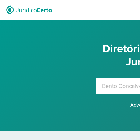
Diretó
Ju
Advo