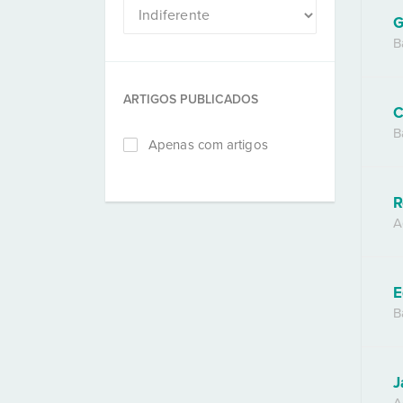
G
B
ARTIGOS PUBLICADOS
C
B
Apenas com artigos
R
A
E
B
J