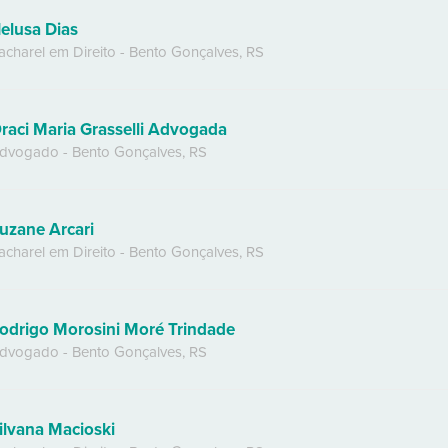
elusa Dias
acharel em Direito
-
Bento Gonçalves
,
RS
raci Maria Grasselli Advogada
dvogado
-
Bento Gonçalves
,
RS
uzane Arcari
acharel em Direito
-
Bento Gonçalves
,
RS
odrigo Morosini Moré Trindade
dvogado
-
Bento Gonçalves
,
RS
ilvana Macioski