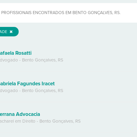
PROFISSIONAIS ENCONTRADOS EM BENTO GONÇALVES, RS.
DADE
afaela Rosatti
dvogado
-
Bento Gonçalves
,
RS
abriela Fagundes Iracet
dvogado
-
Bento Gonçalves
,
RS
errana Advocacia
acharel em Direito
-
Bento Gonçalves
,
RS