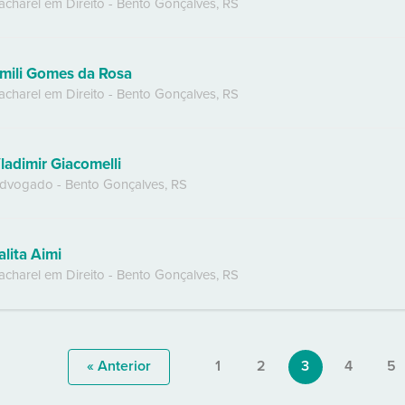
acharel em Direito
-
Bento Gonçalves
,
RS
mili Gomes da Rosa
acharel em Direito
-
Bento Gonçalves
,
RS
ladimir Giacomelli
dvogado
-
Bento Gonçalves
,
RS
alita Aimi
acharel em Direito
-
Bento Gonçalves
,
RS
« Anterior
1
2
3
4
5