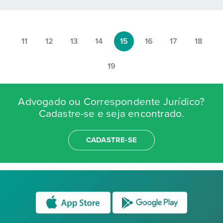
11
12
13
14
15
16
17
18
19
Advogado ou Correspondente Jurídico?
Cadastre-se e seja encontrado.
CADASTRE-SE