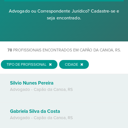
Advogado ou Correspondente Jurídico? Cadastre-se e
seja encontrado.
78
PROFISSIONAIS ENCONTRADOS EM CAPÃO DA CANOA, RS.
TIPO DE PROFISSIONAL
CIDADE
Silvio Nunes Pereira
Advogado
-
Capão da Canoa
,
RS
Gabriela Silva da Costa
Advogado
-
Capão da Canoa
,
RS