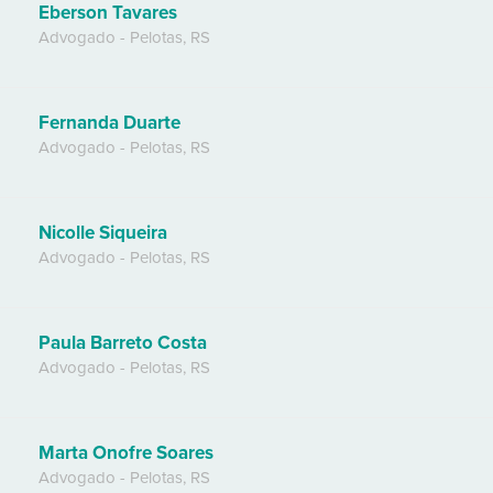
Eberson Tavares
Advogado
-
Pelotas
,
RS
Fernanda Duarte
Advogado
-
Pelotas
,
RS
Nicolle Siqueira
Advogado
-
Pelotas
,
RS
Paula Barreto Costa
Advogado
-
Pelotas
,
RS
Marta Onofre Soares
Advogado
-
Pelotas
,
RS