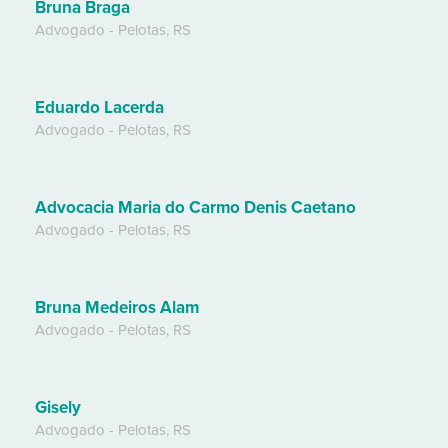
Bruna Braga
Advogado
-
Pelotas
,
RS
Eduardo Lacerda
Advogado
-
Pelotas
,
RS
Advocacia Maria do Carmo Denis Caetano
Advogado
-
Pelotas
,
RS
Bruna Medeiros Alam
Advogado
-
Pelotas
,
RS
Gisely
Advogado
-
Pelotas
,
RS