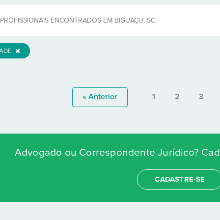
PROFISSIONAIS ENCONTRADOS EM BIGUAÇU, SC.
DADE
« Anterior
1
2
3
Advogado ou Correspondente Jurídico? Cada
CADASTRE-SE