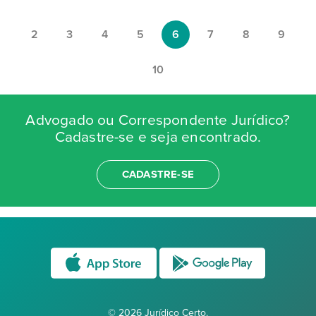
2
3
4
5
6
7
8
9
10
Advogado ou Correspondente Jurídico?
Cadastre-se e seja encontrado.
CADASTRE-SE
© 2026 Jurídico Certo.