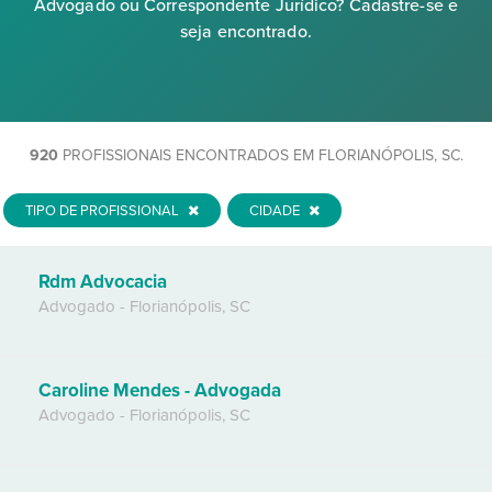
Advogado ou Correspondente Jurídico? Cadastre-se e
seja encontrado.
920
PROFISSIONAIS ENCONTRADOS EM FLORIANÓPOLIS, SC.
TIPO DE PROFISSIONAL
CIDADE
Rdm Advocacia
Advogado
-
Florianópolis
,
SC
Caroline Mendes - Advogada
Advogado
-
Florianópolis
,
SC