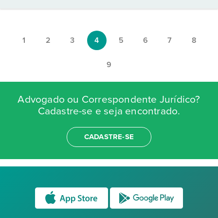
1
2
3
4
5
6
7
8
9
Advogado ou Correspondente Jurídico?
Cadastre-se e seja encontrado.
CADASTRE-SE