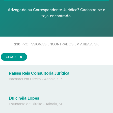
Advogado ou Correspondente Jurídico? Cadastre-se e
seja encontrado.
230
PROFISSIONAIS ENCONTRADOS EM ATIBAIA, SP.
CIDADE
Raíssa Reis Consultoria Jurídica
Bacharel em Direito
-
Atibaia
,
SP
Dulcinéia Lopes
Estudante de Direito
-
Atibaia
,
SP