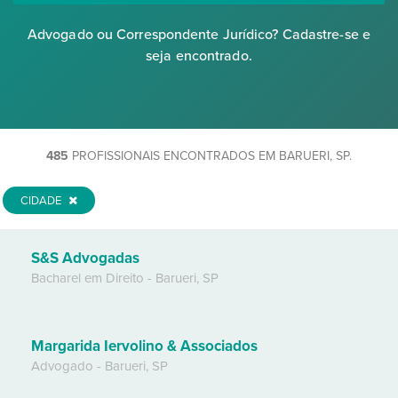
Advogado ou Correspondente Jurídico? Cadastre-se e
seja encontrado.
485
PROFISSIONAIS ENCONTRADOS EM BARUERI, SP.
CIDADE
S&S Advogadas
Bacharel em Direito
-
Barueri
,
SP
Margarida Iervolino & Associados
Advogado
-
Barueri
,
SP