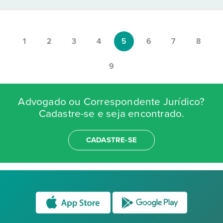
1
2
3
4
5
6
7
8
9
Advogado ou Correspondente Jurídico?
Cadastre-se e seja encontrado.
CADASTRE-SE