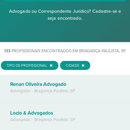
Advogado ou Correspondente Jurídico? Cadastre-se e
seja encontrado.
133
PROFISSIONAIS ENCONTRADOS EM BRAGANÇA PAULISTA, SP.
TIPO DE PROFISSIONAL
CIDADE
Renan Oliveira Advogado
Advogado
-
Bragança Paulista
,
SP
Locio & Advogados
Advogado
-
Bragança Paulista
,
SP