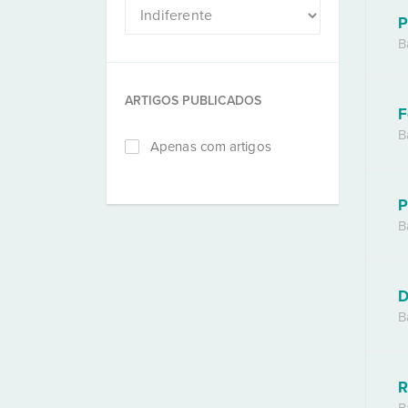
P
B
ARTIGOS PUBLICADOS
F
B
Apenas com artigos
P
B
D
B
R