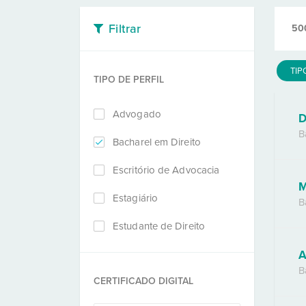
Filtrar
50
TIP
TIPO DE PERFIL
Advogado
D
B
Bacharel em Direito
Escritório de Advocacia
M
Estagiário
B
Estudante de Direito
A
B
CERTIFICADO DIGITAL