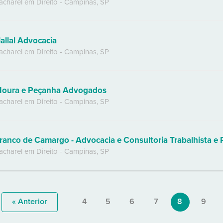
acharel em Direito
-
Campinas
,
SP
allal Advocacia
acharel em Direito
-
Campinas
,
SP
oura e Peçanha Advogados
acharel em Direito
-
Campinas
,
SP
acharel em Direito
-
Campinas
,
SP
« Anterior
4
5
6
7
8
9