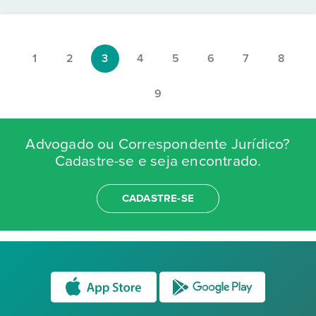
1
2
3
4
5
6
7
8
9
Advogado ou Correspondente Jurídico?
Cadastre-se e seja encontrado.
CADASTRE-SE