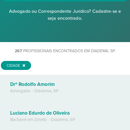
Advogado ou Correspondente Jurídico? Cadastre-se e
seja encontrado.
267
PROFISSIONAIS ENCONTRADOS EM DIADEMA, SP.
CIDADE
Drº Rodolfo Amorim
Advogado
-
Diadema
,
SP
Luciano Edurdo de Oliveira
Bacharel em Direito
-
Diadema
,
SP