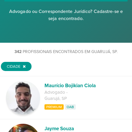
Advogado ou Correspondente Jurídico? Cadastre-se e
seja encontrado.
342
PROFISSIONAIS ENCONTRADOS EM GUARUJÁ, SP.
CIDADE
Maurício Bojikian Ciola
Advogado
-
Guarujá
,
SP
PREMIUM
OAB
Jayme Souza