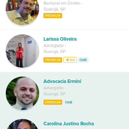
Bacharel em Direito
-
Guarujá
,
SP
PREMIUM
Larissa Oliveira
Advogado
-
Guarujá
,
SP
PREMIUM
5,0
OAB
Advocacia Ermini
Advogado
-
Guarujá
,
SP
PREMIUM
OAB
Carolina Justino Rocha