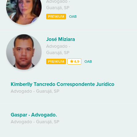
Advogado
-
Guarujá
,
SP
PREMIUM
OAB
José Miziara
Advogado
-
Guarujá
,
SP
PREMIUM
4,9
OAB
Kimberlly Tancredo Correspondente Jurídico
Advogado
-
Guarujá
,
SP
Gaspar - Advogado.
Advogado
-
Guarujá
,
SP