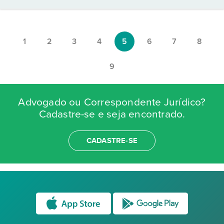
1
2
3
4
5
6
7
8
9
Advogado ou Correspondente Jurídico?
Cadastre-se e seja encontrado.
CADASTRE-SE