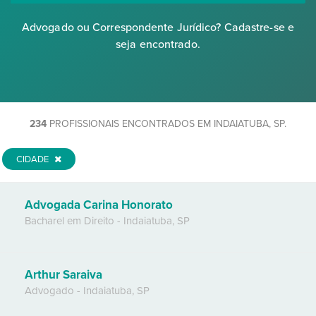
Advogado ou Correspondente Jurídico? Cadastre-se e
seja encontrado.
234
PROFISSIONAIS ENCONTRADOS EM INDAIATUBA, SP.
CIDADE
Advogada Carina Honorato
Bacharel em Direito
-
Indaiatuba
,
SP
Arthur Saraiva
Advogado
-
Indaiatuba
,
SP