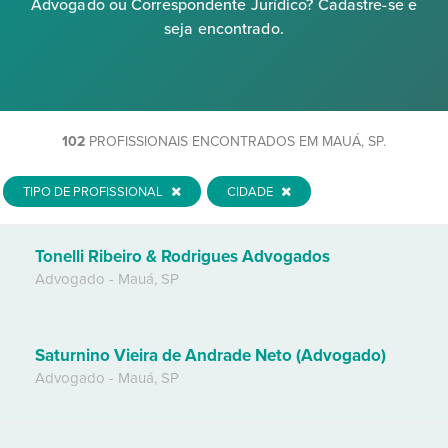
Advogado ou Correspondente Jurídico? Cadastre-se e
seja encontrado.
102
PROFISSIONAIS ENCONTRADOS EM MAUÁ, SP.
TIPO DE PROFISSIONAL
CIDADE
Tonelli Ribeiro & Rodrigues Advogados
Advogado
-
Mauá
,
SP
Saturnino Vieira de Andrade Neto (Advogado)
Advogado
-
Mauá
,
SP