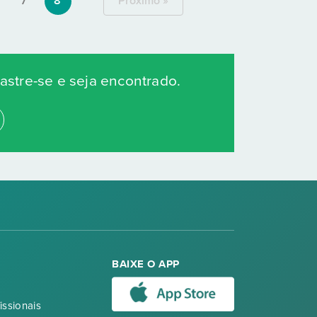
7
8
Próximo »
stre-se e seja encontrado.
BAIXE O APP
issionais