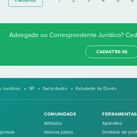
« Anterior
1
2
3
4
5
6
Advogado ou Correspondente Jurídico? Cada
CADASTRE-SE
 Jurídicos
»
SP
»
Santo André
»
Estudante de Direito
COMUNIDADE
FERRAMENTAS
Afiliados
Aplicativo
mpresas
Valores justos
Diretório de prof