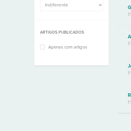
G
E
ARTIGOS PUBLICADOS
A
E
Apenas com artigos
J
E
R
E