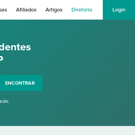
sas
Afiliados
Artigos
Diretório
Login
ndentes
P
ENCONTRAR
rado.