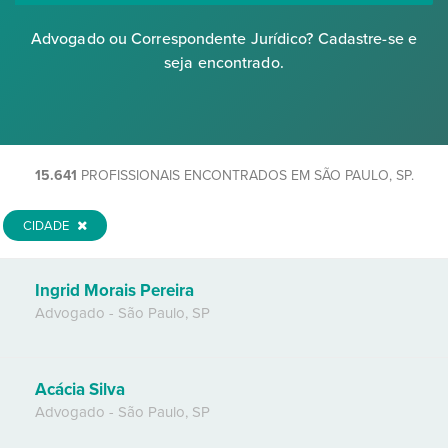
Advogado ou Correspondente Jurídico? Cadastre-se e
seja encontrado.
15.641
PROFISSIONAIS ENCONTRADOS EM SÃO PAULO, SP.
CIDADE
Ingrid Morais Pereira
Advogado
-
São Paulo
,
SP
Acácia Silva
Advogado
-
São Paulo
,
SP