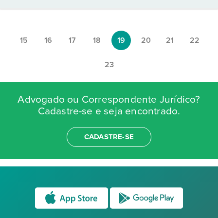
15
16
17
18
19
20
21
22
23
Advogado ou Correspondente Jurídico?
Cadastre-se e seja encontrado.
CADASTRE-SE